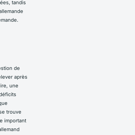
ées, tandis
 allemande
lemande.
estion de
elever après
ire, une
éficits
ique
 se trouve
re important
 allemand