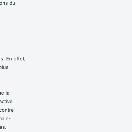
ions du
s. En effet,
plus
e la
active
contre
main-
es.