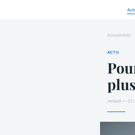
Act
Accueil
›
Actu
ACTU
Pour
plus
renaud — 21 