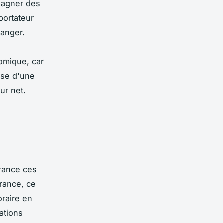
 gagner des
portateur
ranger.
nomique, car
pose d'une
ur net.
rance ces
rance, ce
oraire en
ations