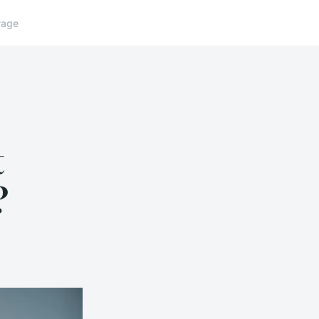
yage
t
?