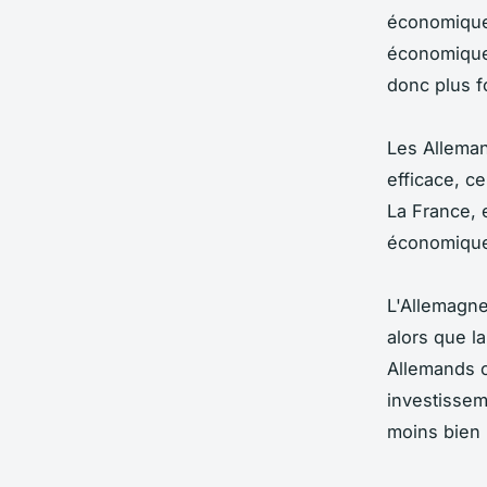
économique 
économique 
donc plus f
Les Alleman
efficace, c
La France, e
économiqu
L'Allemagne
alors que l
Allemands o
investissem
moins bien 