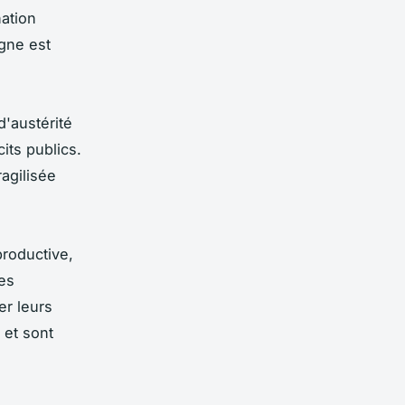
ation
gne est
d'austérité
its publics.
ragilisée
productive,
es
er leurs
 et sont