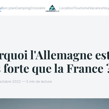
u
Bon plan
Camping
Croisière
Location
Tourisme
Vacance
Vo
quoi l'Allemagne es
 forte que la France 
octobre 2022 — 5 min de lecture