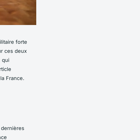
taire forte
ur ces deux
 qui
ticle
la France.
 dernières
nce