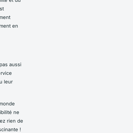
st
ement
ement en
pas aussi
ervice
u leur
u monde
bilité ne
ez rien de
scinante !