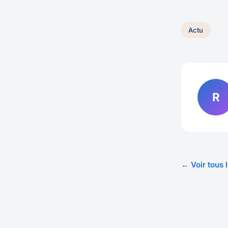
Actu
R
← Voir tous l