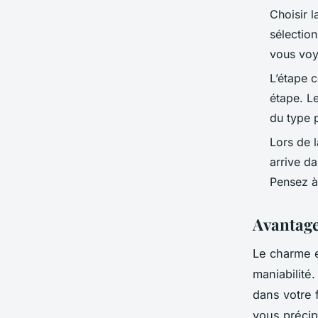
Choisir 
sélectio
vous vo
L’étape c
étape. Le
du type p
Lors de 
arrive da
Pensez à
Avantages
Le charme e
maniabilité
dans votre 
vous précip