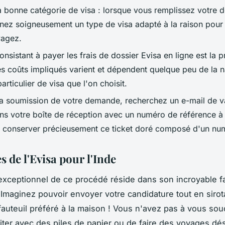
la bonne catégorie de visa : lorsque vous remplissez votre
nnez soigneusement un type de visa adapté à la raison pour 
yagez.
onsistant à payer les frais de dossier Evisa en ligne est la 
s coûts impliqués varient et dépendent quelque peu de la na
articulier de visa que l'on choisit.
la soumission de votre demande, recherchez un e-mail de va
ns votre boîte de réception avec un numéro de référence à l
 conserver précieusement ce ticket doré composé d'un nu
 de l'Evisa pour l'Inde
xceptionnel de ce procédé réside dans son incroyable fac
. Imaginez pouvoir envoyer votre candidature tout en sirot
fauteuil préféré à la maison ! Vous n'avez pas à vous sou
iter avec des piles de papier ou de faire des voyages dé