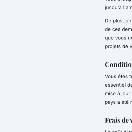
jusqu'à l'a
De plus, un 
de ces dema
que vous ne
projets de 
Condition
Vous êtes te
essentiel de
mise à jour 
pays a été 
Frais de
Le coût d’un