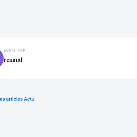
ECRIT PAR
renaud
es articles Actu