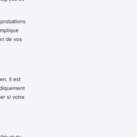
approbations
implique
on de vos
n. Il est
iodiquement
er si votre
lité et du