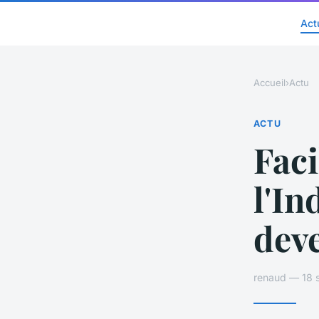
Act
Accueil
›
Actu
ACTU
Faci
l'In
deve
renaud — 18 