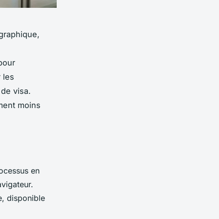
ographique,
pour
 les
de visa.
ement moins
rocessus en
avigateur.
e, disponible