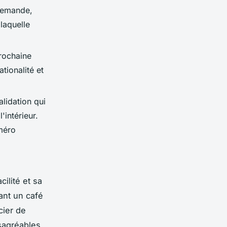
 demande,
laquelle
prochaine
tionalité et
lidation qui
'intérieur.
méro
ilité et sa
ant un café
cier de
sagréables