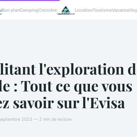
u
Bon plan
Camping
Croisière
Location
Tourisme
Vacance
Vo
litant l'exploration 
de : Tout ce que vous
z savoir sur l'Evisa
septembre 2023 — 2 min de lecture