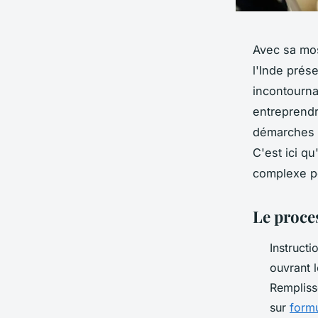
Avec sa mos
l'Inde prés
incontourna
entreprendre
démarches b
C'est ici q
complexe po
Le proce
Instruct
ouvrant l
Rempliss
sur
formu