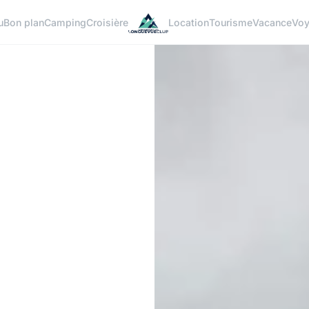
u
Bon plan
Camping
Croisière
Location
Tourisme
Vacance
Vo