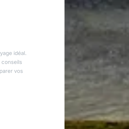
age idéal.
 conseils
éparer vos