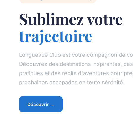
Sublimez votre
trajectoire
Longuevue Club est votre compagnon de voy
Découvrez des destinations inspirantes, des
pratiques et des récits d'aventures pour pr
prochaines escapades en toute sérénité.
Découvrir →