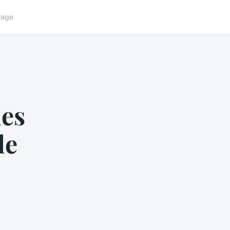
yage
les
le