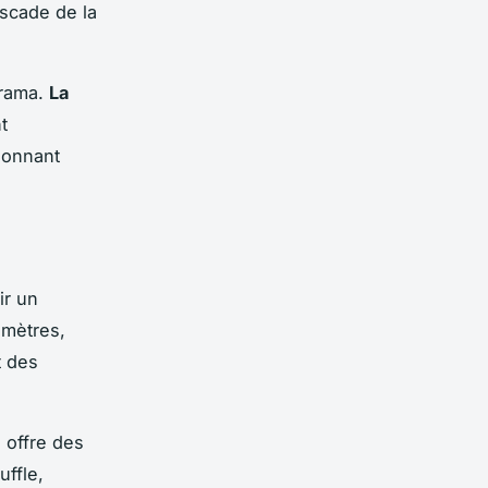
ascade de la
orama.
La
t
donnant
ir un
 mètres,
t des
 offre des
ffle,