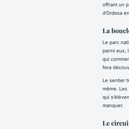
offrant un 
d’Ordesa en
La boucl
Le parc nat
parmi eux, 
qui commenc
fera découv
Le sentier 
même. Les f
qui s’élève
manquer.
Le circui