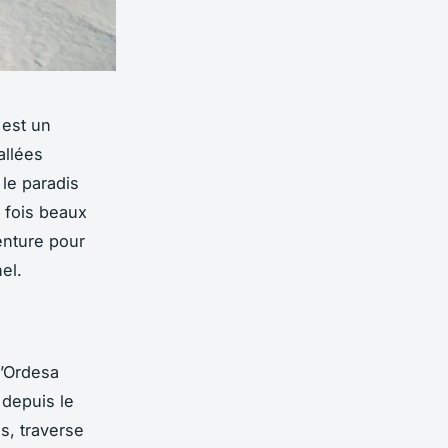
 est un
allées
le paradis
 fois beaux
enture pour
el.
d’Ordesa
 depuis le
as, traverse