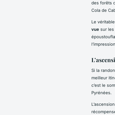
des forêts 
Cola de Cab
Le véritabl
vue
sur les
époustoufla
l’impressio
L’ascens
Si la rando
meilleur it
c’est le som
Pyrénées.
L’ascension
récompenses