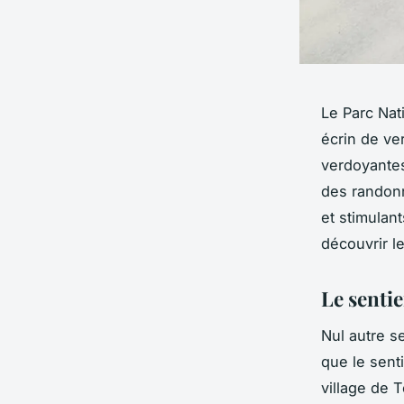
Le Parc Nat
écrin de ve
verdoyantes
des randonn
et stimulan
découvrir l
Le senti
Nul autre s
que le sent
village de T