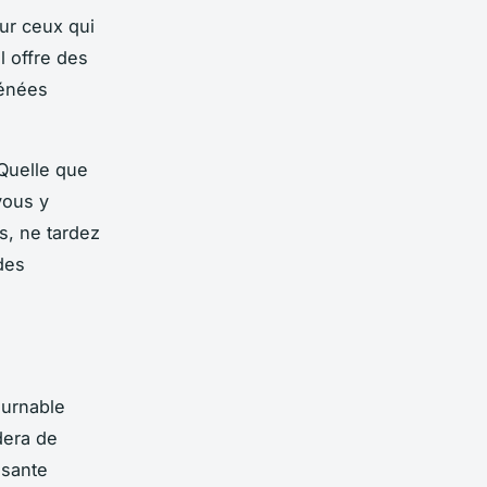
ur ceux qui
l offre des
rénées
 Quelle que
vous y
s, ne tardez
des
ournable
dera de
ssante