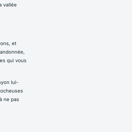
a vallée
ons, et
 randonnée,
res qui vous
yon lui-
 rocheuses
 à ne pas