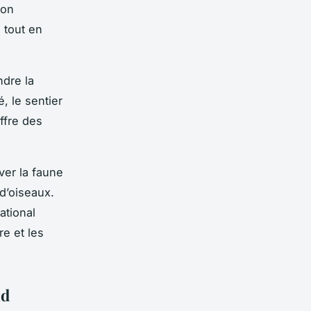
ion
 tout en
ndre la
, le sentier
ffre des
ver la faune
d’oiseaux.
ational
re et les
nd