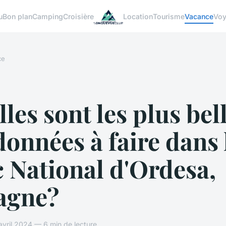
u
Bon plan
Camping
Croisière
Location
Tourisme
Vacance
Vo
ce
les sont les plus bel
onnées à faire dans 
 National d'Ordesa,
agne?
vril 2024 — 6 min de lecture