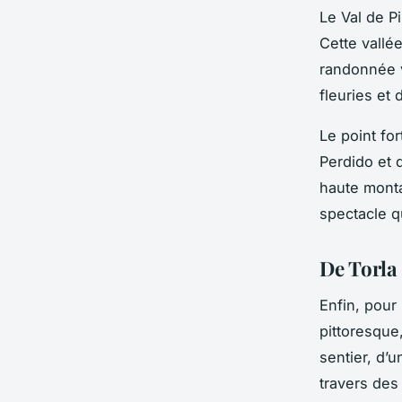
Le Val de P
Cette vallé
randonnée v
fleuries et
Le point fo
Perdido et 
haute monta
spectacle q
De Torla
Enfin, pour
pittoresque,
sentier, d’
travers des