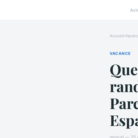
Act
Accueil
›
Vacan
VACANCE
Quel
rand
Parc
Esp
renaud — 25 a