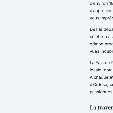
d’environ 1
d’apprécier
vous imprég
Dès le dépa
célèbre cas
grimpe prog
vues inoubl
La Faja de 
locale, not
À chaque ét
d’Ordesa, c
passionnés
La trave