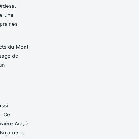
Ordesa.
re une
prairies
mets du Mont
ysage de
 un
ussi
n. Ce
vière Ara, à
 Bujaruelo.